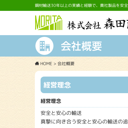
鋼材輸送30年以上の実績と経験で、貴社製品を安
HOME
>
会社概要
経営理念
経営理念
安全と安心の輸送
真摯に向き合う安全と安心の輸送の追