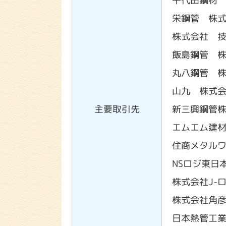
千代田鋼材
栄鋼管 株
株式会社 
飯島鋼管 
丸八鋼管 
山九 株式
主要取引先
新三興鋼管
エムエム建
住商メタル
NSロジ東日
株式会社J-
株式会社角
日本熱管工