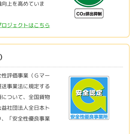
識向上を高めていま
プロジェクトはこちら
）
全性評価事業（Ｇマー
運送事業法に規定する
項について、全国貨物
公益社団法人全日本ト
り、「安全性優良事業