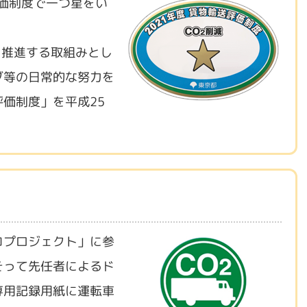
評価制度で一つ星をい
を推進する取組みとし
ブ等の日常的な努力を
価制度」を平成25
コプロジェクト」に参
そって先任者によるド
専用記録用紙に運転車